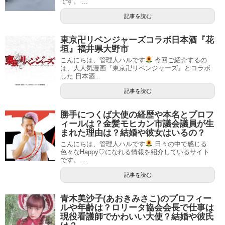
です。 ...
記事を読む
東京卍リベンジャーズコラボ日本酒『花
垣』福井県大野市
こんにちは、管理人ハルです
今回ご紹介するの
は、大人気漫画『東京卍リベンジャーズ』とコラボ
した 日本酒...
記事を読む
勝手につくば大使の経歴や本名とプロフ
ィールは？金髪モヒカン市議会議員が生
まれた理由は？結婚や彼女はいるの？
こんにちは、管理人ハルです
日々の中で感じる
色々なHappy♡になれる情報を紹介しているサイト
です。 ...
記事を読む
青木美沙子(あおきみさこ)のプロフィー
ルや年齢は？ロリータ協会会長で仕事は
現役看護師でかわいい大使？結婚や彼氏