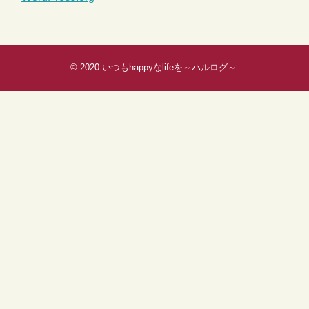
© 2020
いつもhappyなlifeを～ハルログ～
.