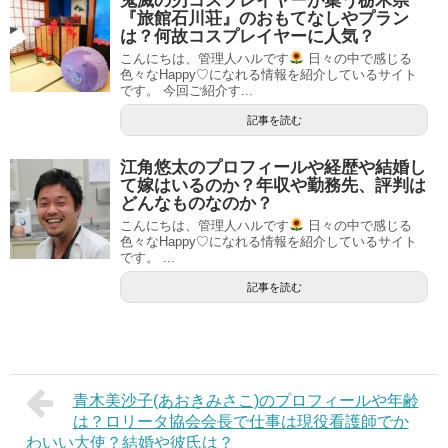
鬼滅の刃コスプレイヤーが集う栃木県
『旅館石川荘』のおもてなしやプラン
は？何故コスプレイヤーに人気？
こんにちは、管理人ハルです
日々の中で感じる
色々なHappy♡になれる情報を紹介しているサイト
です。 今回ご紹介す...
記事を読む
江角悠太のプロフィールや経歴や結婚し
て嫁はいるのか？年収や勤務先、評判は
どんなものなのか？
こんにちは、管理人ハルです
日々の中で感じる
色々なHappy♡になれる情報を紹介しているサイト
です。 ...
記事を読む
青木美沙子(あおきみさこ)のプロフィールや年齢
は？ロリータ協会会長で仕事は現役看護師でか
わいい大使？結婚や彼氏は？