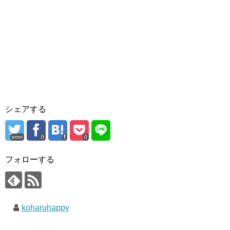
シェアする
error
0
0
フォローする
koharuhappy