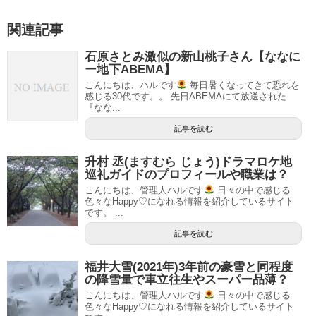
関連記事
石原さとみ激似の新山桃子さん【ななに
ー地下ABEMA】
こんにちは、ハルです
毎日暑くなってきて恐れを
感じる30代です。。 先日ABEMAにて放送された
『なな...
記事を読む
升村 丞(ますむら じょう)ドラマロケ地
巡礼ガイドのプロフィールや職業は？
こんにちは、管理人ハルです
日々の中で感じる
色々なHappy♡になれる情報を紹介しているサイト
です。 ...
記事を読む
福井大雪(2021年)3年前の豪雪と同程度
の降雪量で車立往生やスーパー品薄？
こんにちは、管理人ハルです
日々の中で感じる
色々なHappy♡になれる情報を紹介しているサイト