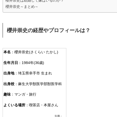
櫻井崇史は結婚して嫁はいるのか？
櫻井崇史～まとめ～
櫻井崇史の経歴やプロフィールは？
本名
：櫻井崇史(さくらい たかし)
生年月日
：1984年(36歳)
出身地
：埼玉県幸手市 生まれ
出身校
：麻生大学獣医学部獣医学科
趣味
：マンガ・旅行
よくいる場所
：喫茶店・本屋さん
引用：