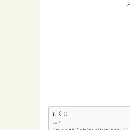
もくじ
それスノ＃8【それSnow Manだとおい