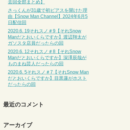
去回全部まとめ】
さっくんが31歳で初ピアスを開けた理
由【Snow Man Channel】2024年6月5
日配信回
2020.6. 19それスノ＃9【それSnow
Manだとおいくらですか】渡辺翔太が
ガソスタ店員だったらの回
2020.6. 12それスノ＃8【それSnow
Manだとおいくらですか】深澤辰哉が
ものまね芸人だったらの回
2020.6. 5それスノ＃7【それSnow Man
だとおいくらですか】目黒蓮がホスト
だったらの回
最近のコメント
アーカイブ