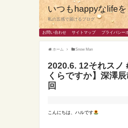
いつもhappyなlif
私の五感で届けるブログ
お問い合わせ
サイトマップ
プライバシー
ホーム
Snow Man
2020.6. 12それ
くらですか】深澤辰
回
こんにちは、ハルです