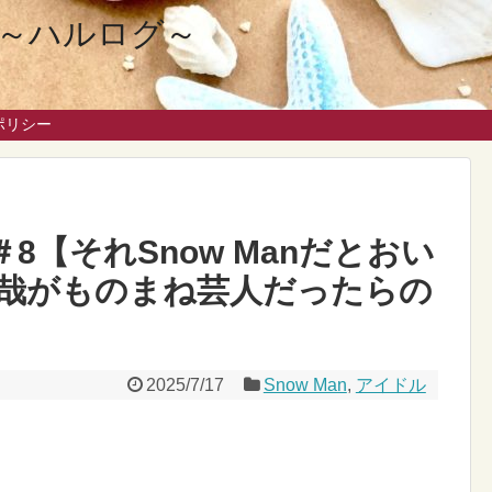
eを～ハルログ～
ポリシー
スノ＃8【それSnow Manだとおい
哉がものまね芸人だったらの
2025/7/17
Snow Man
,
アイドル