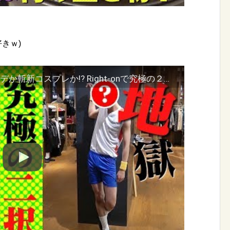
きｗ)
Snow Man【天国か地獄】モテコーデか斬新コスプレか!? Right-onで究極の２択！