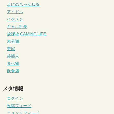
よにのちゃんねる
アイドル
イケメン
ギャル社長
放課後 GAMING LIFE
未分類
美容
芸能人
食べ物
飲食店
メタ情報
ログイン
投稿フィード
コメントフィード