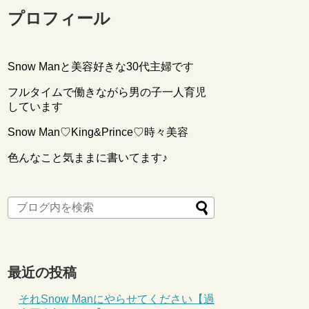
プロフィール
Snow Manと美容好きな30代主婦です
フルタイムで働きながら男の子一人育児
しています
Snow Man♡King&Prince♡時々美容
色んなこと気ままに書いてます♪
最近の投稿
それSnow Manにやらせてください【過