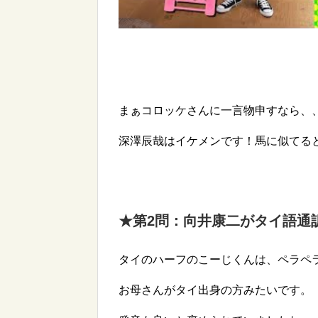
まぁコロッケさんに一言物申すなら、
深澤辰哉はイケメンです！馬に似てる
★第2問
：向井康二がタイ語通
タイのハーフのこーじくんは、ペラペ
お母さんがタイ出身の方みたいです。