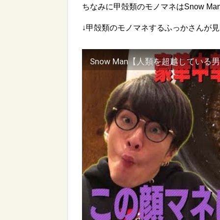
ちなみに甲殻類のモノマネはSnow Man
↓甲殻類のモノマネするふっかさんが
Snow Man【人類を超越してい