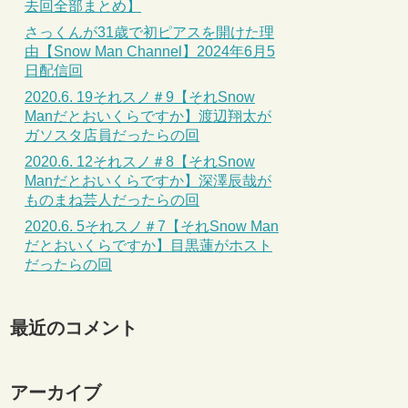
去回全部まとめ】
さっくんが31歳で初ピアスを開けた理
由【Snow Man Channel】2024年6月5
日配信回
2020.6. 19それスノ＃9【それSnow
Manだとおいくらですか】渡辺翔太が
ガソスタ店員だったらの回
2020.6. 12それスノ＃8【それSnow
Manだとおいくらですか】深澤辰哉が
ものまね芸人だったらの回
2020.6. 5それスノ＃7【それSnow Man
だとおいくらですか】目黒蓮がホスト
だったらの回
最近のコメント
アーカイブ