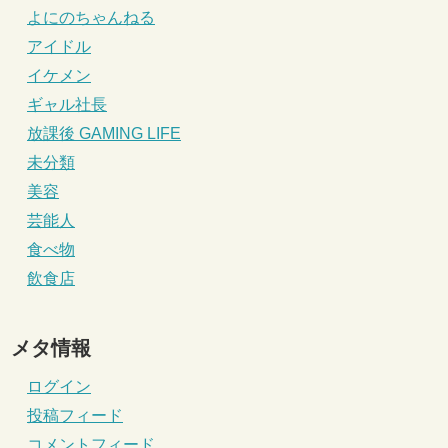
よにのちゃんねる
アイドル
イケメン
ギャル社長
放課後 GAMING LIFE
未分類
美容
芸能人
食べ物
飲食店
メタ情報
ログイン
投稿フィード
コメントフィード