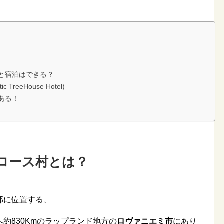
と宿泊はできる？
reeHouse Hotel)
ある！
ロース村とは？
部に位置する、
へ約830Kmのラップランド地方の
ロヴァニエミ市
にあり