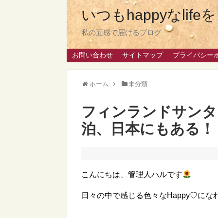
いつもhappyなlif
私の五感で届けるブログ
お問い合わせ
サイトマップ
プライバシー
ホーム
未分類
フィンランドサンタ
泊、日本にもある！
こんにちは、管理人ハルです
日々の中で感じる色々なHappy♡に