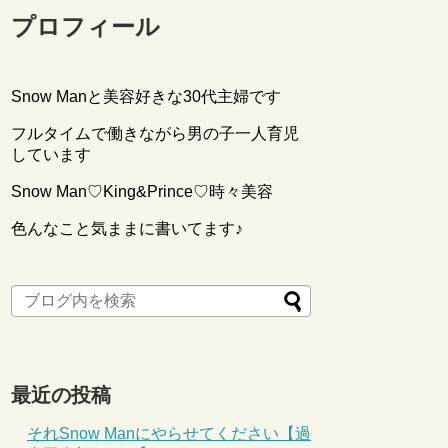
プロフィール
Snow Manと美容好きな30代主婦です
フルタイムで働きながら男の子一人育児
しています
Snow Man♡King&Prince♡時々美容
色んなこと気ままに書いてます♪
最近の投稿
それSnow Manにやらせてください【過