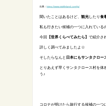
出典：
https://www.visitfinland.com/ja/
聞いたことはあるけど、
観光
したり
食
私も行きたい候補の一つに入れている
今回
【世界くらべてみたら】
で紹介さ
詳しく調べてみましたよ☆
そしたらなんと
日本にもサンタクロー
とりあえず早くサンタクロース村を体
う♪
コロナが明けたら旅行する候補の一つ