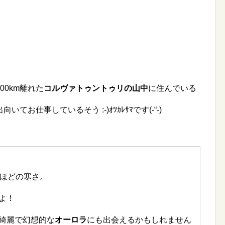
0km離れた
コルヴァトゥントゥリの山中
に住んでいる
お仕事しているそう :-)ｵﾂｶﾚｻﾏです(-“-)
ほどの寒さ。
よ！
綺麗で幻想的な
オーロラ
にも出会えるかもしれません