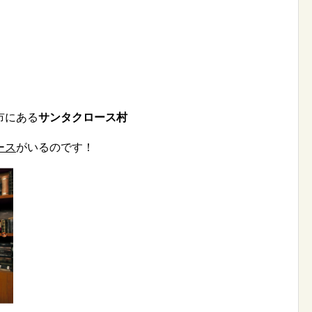
市にある
サンタクロース村
ース
がいるのです！