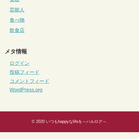
芸能人
食べ物
飲食店
メタ情報
ログイン
投稿フィード
コメントフィード
WordPress.org
© 2020
いつもhappyなlifeを～ハルログ～
.