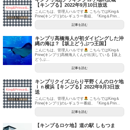
【キンプる】2022年9月10日放送
こんにちは、管理人ハルです
こちらではKing＆
Prine(キンプリ)のレギュラー番組、『King＆Prin...
記事を読む
キンプリ髙橋海人が初ダイビングした沖
縄の海は？【坂上どうぶつ王国】
こんにちは、管理人ハルです
こちらではKing＆
Prine(キンプリ)髙橋海人くんが出演している【坂上
どうぶ...
記事を読む
キンプリクイズぶらり平野くんのロケ地
ｉｎ横浜【キンプる】2022年9月3日放
送
こんにちは、管理人ハルです
こちらではKing＆
Prine(キンプリ)のレギュラー番組、『King＆Prin...
記事を読む
【キンプるロケ地】道の駅 しもつま