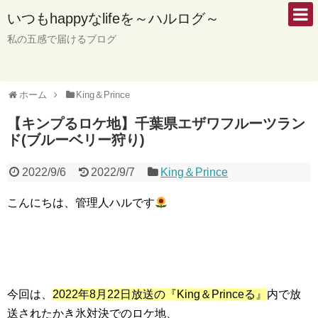
いつもhappyなlifeを～ハルログ～
私の五感で届けるブログ
ホーム
King＆Prince
【キンプるロケ地】千葉県エザワフルーツラン
ド(ブルーベリー狩り)
2022/9/6
2022/9/7
King＆Prince
こんにちは、管理人ハルです
今回は、
2022年8月22日放送の『King＆Princeる』
内で放
送されたかき
氷対決でのロケ地、